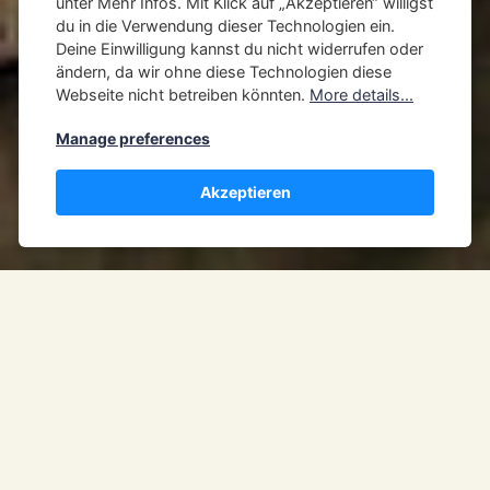
unter
Mehr Infos
. Mit Klick auf „Akzeptieren“ willigst
du in die Verwendung dieser Technologien ein.
Deine Einwilligung kannst du nicht widerrufen oder
ändern, da wir ohne diese Technologien diese
Webseite nicht betreiben könnten.
More details...
Manage preferences
Akzeptieren
Die Hansestadt Lüneburg hat rund 73.000
Einwohner.
Die Stadt hat sich uns als typische Hansestadt
präsentiert. Der Große Altstadtbereich mit alten
Speicherhäusern, die größtenteils prächtig